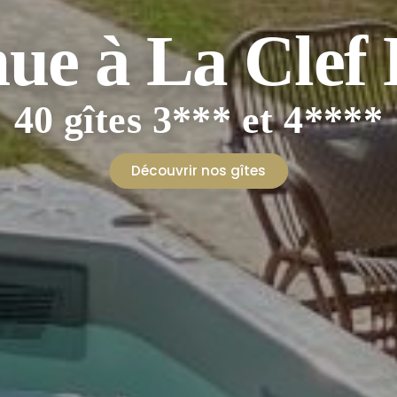
e la cité his
lledieu-les-Poê
Découvrir nos gîtes