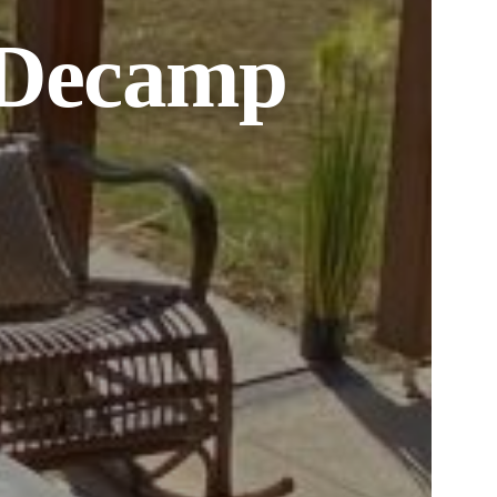
torique de
les