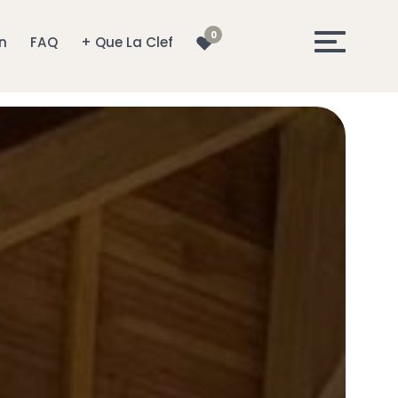
0
on
FAQ
+ Que La Clef