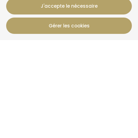
J'accepte le nécessaire
Gérer les cookies
12 Rue Jules Ferry, 50800 Villedieu-Les-Poeles-
Rouffigny
+33 2 19 00 00 82
Infos Réservation
Gîtes
Offres
+ Que La Clef
Actualités
Plus d'informations
Qui sommes-nous ?