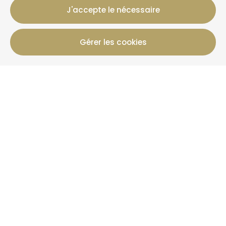
J'accepte le nécessaire
Gérer les cookies
12 Rue Jules Ferry, 50800 Villedieu-Les-Poeles-
Rouffigny
+33 2 19 00 00 82
Infos Réservation
Gîtes
Offres
+ Que La Clef
Actualités
Plus d'informations
Qui sommes-nous ?