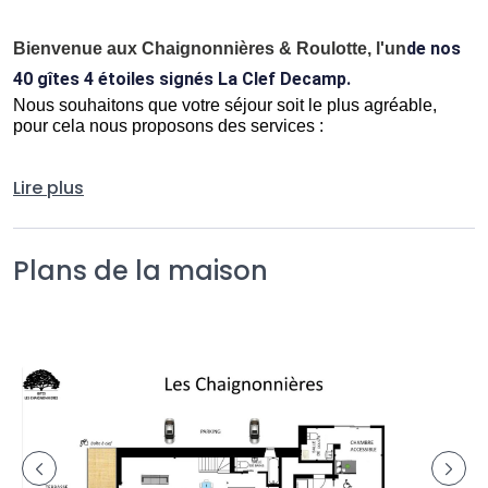
de nos 
Bienvenue aux Chaignonnières & Roulotte, l'un
40 gîtes 4 étoiles signés La Clef Decamp. 
Nous souhaitons que votre séjour soit le plus agréable, 
pour cela nous proposons des services :
Services de Literie : 
Lire plus
Location linge de lit : 190€
Service lit dressé : 10€/Pers
Serviette ou Peignoir : 10 €/Pers
Plans de la maison
Services de Ménage et Animaux : 
Forfait ménage : 140€
Animaux : 10€/nuit/animal
Options de Séjour :
Départ tardif (max 15h, voir après si possible) : 100€
Arrivée plus tôt (avant 18h) : 100€
Activités et Bien-être : 