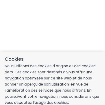
de garantie de 1000€ qui sera bloqué sur votre carte 
bancaire (attention de bien prévoir ce plafond sur votre CB), 
cette empreinte bancaire n’est pas débitée, elle est juste 
bloquée pendant 7 jours. Vous retrouverez ensuite les 
codes de la boîte à clés sur votre espace voyageur.
Barbecue :
Le gîte est équipé d’un barbecue à charbon de 
bois (charbon et allume-feu non fourni).
Cafetière :
Le gîte est équipé de plusieurs cafetières, pour 
connaître le type référez vous au livret d’accueil et livret 
Cookies
inventaire.
Nous utilisons des cookies d’origine et des cookies
tiers. Ces cookies sont destinés à vous offrir une
Vaisselle :
La vaisselle est adaptée à + ou - 25 personnes 
navigation optimisée sur ce site web et de nous
avec tout le nécessaire pour dresser une belle table. (Cf 
livret inventaire)
donner un aperçu de son utilisation, en vue de
l’amélioration des services que nous offrons. En
Produits :
Une éponge, un torchon, un rouleau de papier 
poursuivant votre navigation, nous considérons que
toilette par WC, un peu de liquide vaisselle, et 2 ou 3 
vous acceptez l’usage des cookies.