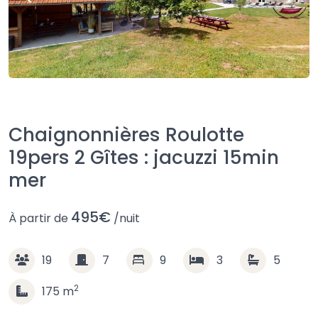
Chaignonnières Roulotte
19pers 2 Gîtes : jacuzzi 15min
mer
495€
À partir de
/nuit
19
7
9
3
5
2
175
m