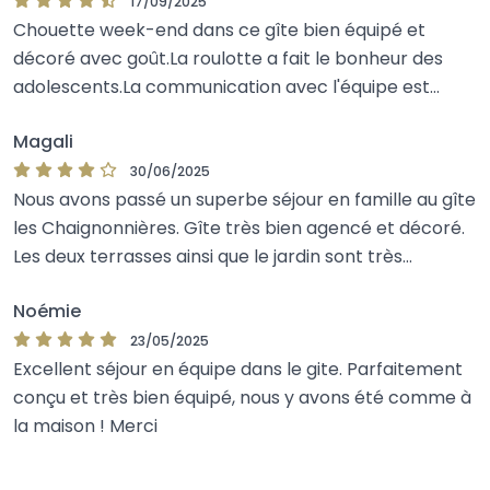
17/09/2025
À moins de 10 minutes en voiture 
se trouve la ville 
Chouette week-end dans ce gîte bien équipé et
d’Avranches, vous y trouverez tous les commerces de 
décoré avec goût.La roulotte a fait le bonheur des
proximité nécessaires : boulangeries, supermarchés, 
adolescents.La communication avec l'équipe est
aisée et réactive.Merci à vous
restaurants, marché local.
Magali
30/06/2025
Nous avons passé un superbe séjour en famille au gîte
Aperçu
les Chaignonnières. Gîte très bien agencé et décoré.
À 5 minutes du Karting / Paintball du Parc
: 40 karts 
Les deux terrasses ainsi que le jardin sont très
disponibles à la location sur un circuit asphalte d’un 
agréables. La roulotte est superbe ! Tout est pensé :
kilomètre. Et si vous préférez profiter du spectacle, 
Noémie
jeux de société ainsi que jeux extérieurs pour petits et
découvrez la terrasse panoramique ! Grâce à nous La Clef 
grands, de quoi occuper tout le monde ! Dommage
23/05/2025
Decamp, obtenez 10% de réduction.
Excellent séjour en équipe dans le gite. Parfaitement
que le jacuzzi soit en supplément. Je recommande
conçu et très bien équipé, nous y avons été comme à
vivement !
À 15 minutes de Villedieu-les-Poêles
: cité labellisée “Ville 
la maison ! Merci
et métiers d’art” réputée pour sa fonderie de cloches, pour 
ses cuivres, ses boutiques ateliers et sa maison du 