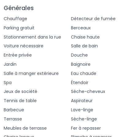
raquette de badminton.
Générales
☘️
Animaux de compagnie
bienvenus
, pour que vos 
Chauffage
Détecteur de fumée
compagnons à quatre pattes puissent également profiter du 
Parking gratuit
Berceaux
séjour (service optionnel).
Stationnement dans la rue
Chaise haute
☘️
Literie haut de gamme et agencement modulable
, que 
Voiture nécessaire
Salle de bain
vous voyagiez en famille, entre amis ou dans le cadre d’un 
Entrée privée
Douche
séminaire, les nombreux lits (90cm) peuvent être 
Jardin
Baignoire
réorganisés selon vos besoins pour vous offrir un confort 
sur mesure.
Salle à manger extérieure
Eau chaude
Spa
Étendoir
☘️
Un hébergement insolite chauffé
, situé à côté du gîte 
Jeux de société
Sèche-cheveux
offre une chambre supplémentaire dans la roulotte pour un 
moment de dépaysement garantie.
Tennis de table
Aspirateur
Barbecue
Lave-linge
☘️
Cuisine équipée
, cf livret d’inventaire
Terrasse
Sèche-linge
☘️
Un cadre naturel
et apaisant avec terrasse, grand jardin.
Meubles de terrasse
Fer à repasser