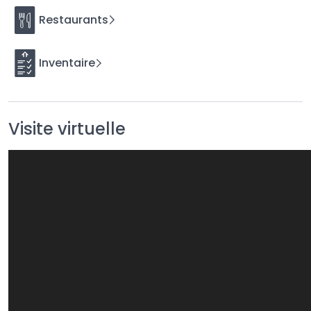
Restaurants
Très prisée, cette propriété séduit par ses espaces 
spacieux, 
authentiques et chaleureux
. Que ce soit pour des retrouvailles, 
Inventaire
un anniversaire, un petit mariage, un séminaire ou simplement 
une fête, 
La Ferme Bellevue est une invitation au voyage et à 
la célébration, loin de toute nuisance sonore.
Visite virtuelle
Maximisez votre confort avec nos services 
personnalisés
Nous souhaitons que votre séjour soit le plus agréable 
possible. N’hésitez pas à nous contacter pour découvrir nos 
offres (tireuse à bière, borne à photos, barnums, châteaux 
gonflables, etc) et vous faire plaisir selon vos besoins!
Dans chacun de nos gîtes vous trouverez :