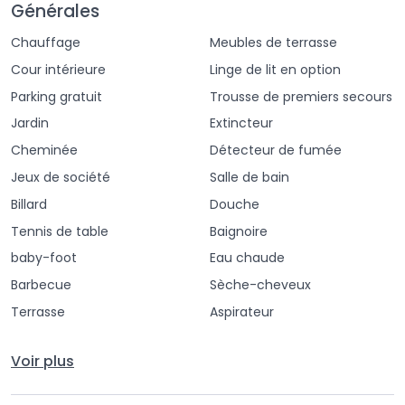
Générales
☘️Cuisine équipée
, cf livret d’inventaire.
Chauffage
Meubles de terrasse
☘️Un cadre naturel 
et apaisant avec terrasse et jardin
.
Cour intérieure
Linge de lit en option
Parking gratuit
Trousse de premiers secours
☘️
Salle de jeux 
avec un baby-foot, billard, jeux de 
fléchettes
, table de ping pong.
Jardin
Extincteur
Cheminée
Détecteur de fumée
☘️Confort numérique 
avec une TV connectée idéale pour 
Jeux de société
Salle de bain
regarder Netflix, une connexion Wifi haut débit via la fibre 
Billard
Douche
ou Starlink ainsi qu’une tour sono LG ou Samsung et jeux 
Tennis de table
Baignoire
de lumières.
baby-foot
Eau chaude
Barbecue
Sèche-cheveux
Terrasse
Aspirateur
Accès invité
Voir plus
À 3h20 de Paris : accessible en voiture, bus ou en train
En train depuis Paris :