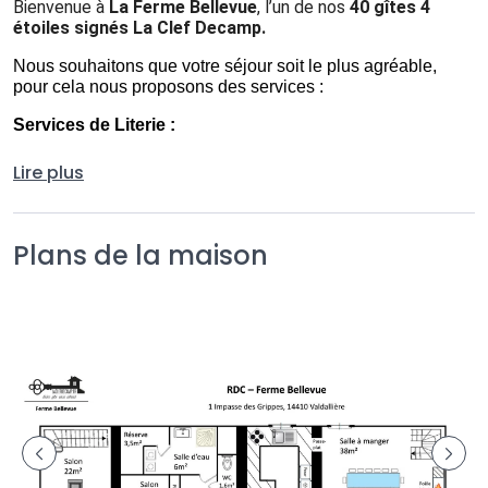
Bienvenue à 
La Ferme Bellevue
, l’un de nos 
40 gîtes 4 
étoiles signés La Clef Decamp.
Nous souhaitons que votre séjour soit le plus agréable, 
pour cela nous proposons des services :
Services de Literie : 
Location linge de lit : 150€
Lire plus
Service lit dressé : 10€/Pers
Serviette ou Peignoir : 10 €/Pers
Plans de la maison
Services de Ménage et Animaux : 
Forfait ménage : 180€
Animaux : 10€/nuit/animal
Options de Séjour :
Départ tardif (max 15h, voir après si possible) : 100€
Arrivée plus tôt (avant 18h) : 100€
Activités et Bien-être : 
Bois (1 brouette) : 20€