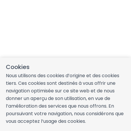
villes de Caen, Cancale, Dinard et Saint-Malo.
Interaction avec les clients
Préparez votre séjour en toute sérénité grâce à nos livrets 
pratiques et complets sur notre site :
Livret d’accueil (code Wifi, type de barbecue, boulangers, 
Cookies
charcutiers, etc).
Livret d’inventaire (photos des équipements sono, four,... 
Nous utilisons des cookies d’origine et des cookies
et l’intérieur des placards, vaisselles, etc).
tiers. Ces cookies sont destinés à vous offrir une
Livret de restauration (restaurants, jours de marché, 
navigation optimisée sur ce site web et de nous
chefs à domicile, traiteurs ou food trucks, etc).
donner un aperçu de son utilisation, en vue de
Livret d’activités (musées, randonnées, zoo, centre 
l’amélioration des services que nous offrons. En
nautique, etc)
poursuivant votre navigation, nous considérons que
vous acceptez l’usage des cookies.
INFORMATIONS ESSENTIELLES