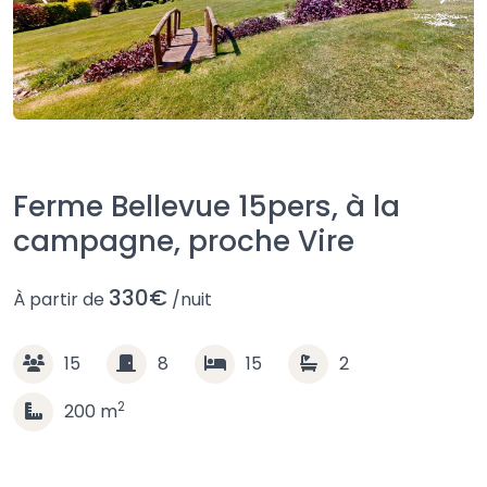
Ferme Bellevue 15pers, à la
campagne, proche Vire
330€
À partir de
/nuit
15
8
15
2
2
200
m