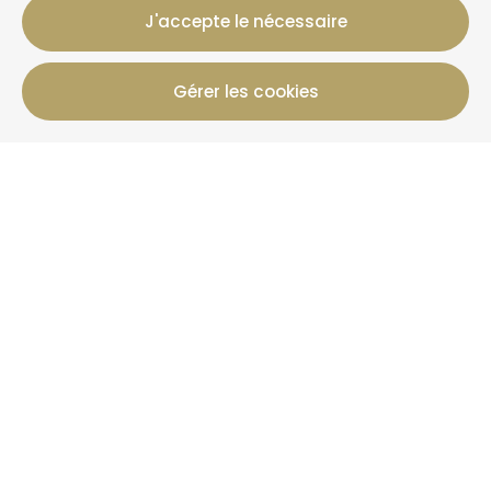
J'accepte le nécessaire
Gérer les cookies
12 Rue Jules Ferry, 50800 Villedieu-Les-Poeles-
Rouffigny
+33 2 19 00 00 82
Infos Réservation
Gîtes
Offres
+ Que La Clef
Actualités
Plus d'informations
Qui sommes-nous ?