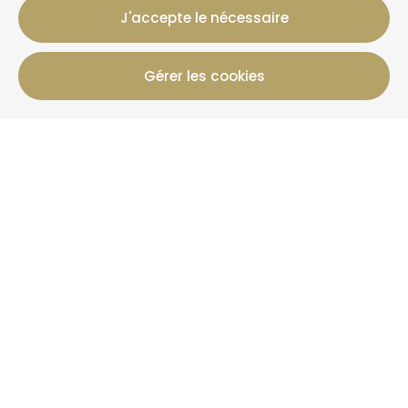
J'accepte le nécessaire
Gérer les cookies
12 Rue Jules Ferry, 50800 Villedieu-Les-Poeles-
Rouffigny
+33 2 19 00 00 82
Infos Réservation
Gîtes
Offres
+ Que La Clef
Actualités
Plus d'informations
Qui sommes-nous ?